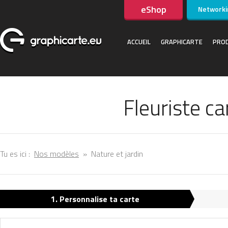
eShop
Networki
ACCUEIL
GRAPHICARTE
PROD
Fleuriste ca
Tu es ici :
Nos modèles
»
Nature et jardin
1. Personnalise ta carte