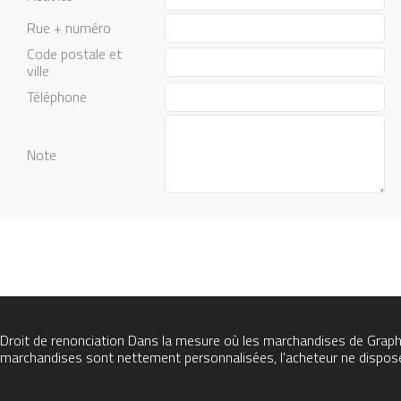
Rue + numéro
Code postale et
ville
Téléphone
Note
Droit de renonciation
Dans la mesure où les marchandises de Graphic
marchandises sont nettement personnalisées, l'acheteur ne dispose 