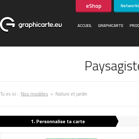
eShop
Networki
ACCUEIL
GRAPHICARTE
PROD
Paysagis
Tu es ici :
Nos modèles
»
Nature et jardin
1. Personnalise ta carte