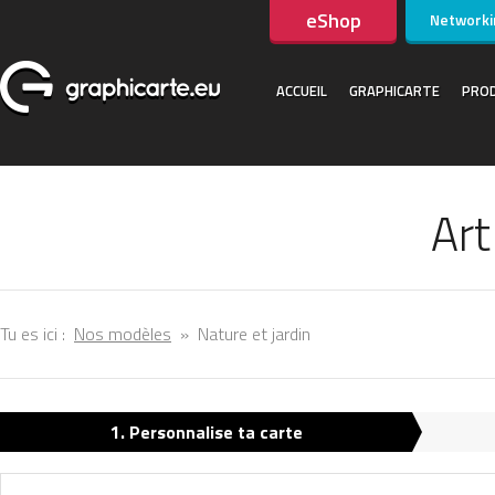
eShop
Networki
ACCUEIL
GRAPHICARTE
PROD
Art
Tu es ici :
Nos modèles
»
Nature et jardin
1. Personnalise ta carte