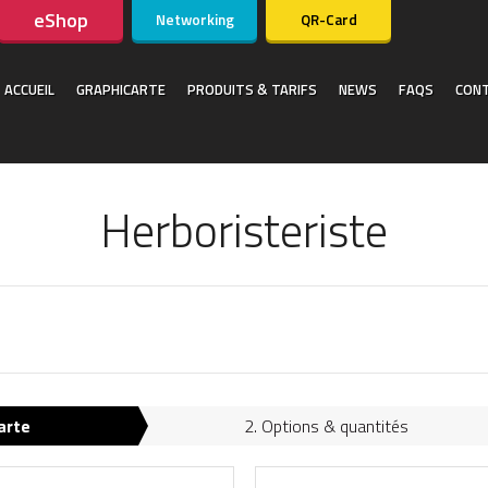
eShop
Networking
QR-Card
ACCUEIL
GRAPHICARTE
PRODUITS & TARIFS
NEWS
FAQS
CON
Herboristeriste
arte
2. Options & quantités