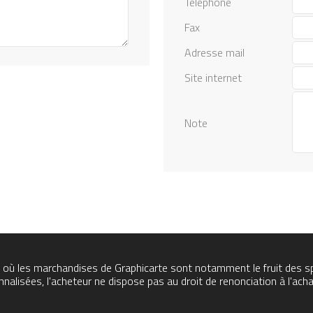
Téléphone
Fax
Adresse mail
Site internet
Note
où les marchandises de Graphicarte sont notamment le fruit des spé
lisées, l'acheteur ne dispose pas au droit de renonciation à l'acha