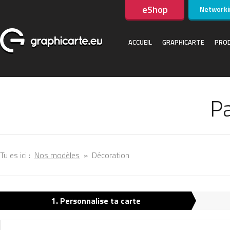
eShop
Networki
ACCUEIL
GRAPHICARTE
PROD
P
Tu es ici :
Nos modèles
»
Décoration
1. Personnalise ta carte