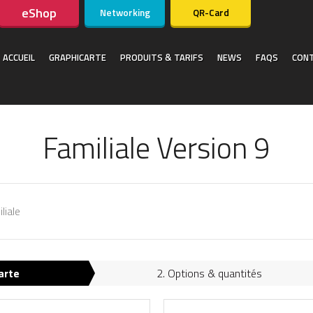
eShop
Networking
QR-Card
ACCUEIL
GRAPHICARTE
PRODUITS & TARIFS
NEWS
FAQS
CON
Familiale Version 9
liale
arte
2. Options & quantités