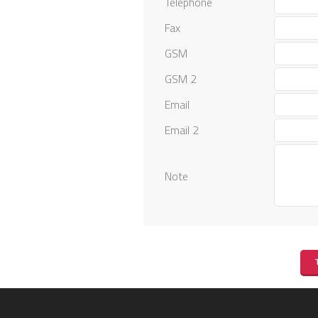
Téléphone
Fax
GSM
GSM 2
Email
Email 2
Note