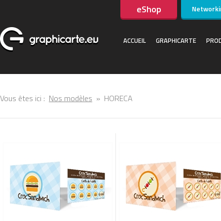
eShop
Networki
ACCUEIL
GRAPHICARTE
PROD
Vous êtes ici :
Nos modèles
»
HORECA