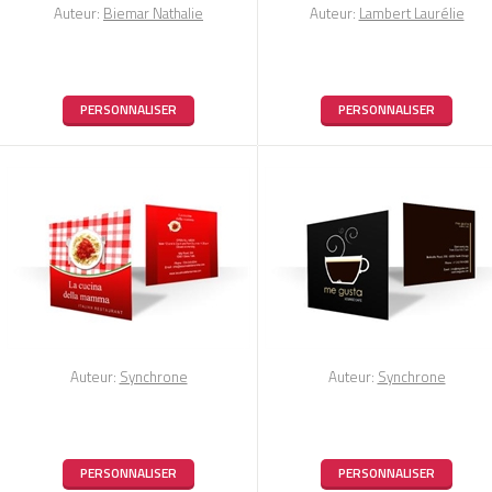
Auteur:
Biemar Nathalie
Auteur:
Lambert Laurélie
PERSONNALISER
PERSONNALISER
Auteur:
Synchrone
Auteur:
Synchrone
PERSONNALISER
PERSONNALISER