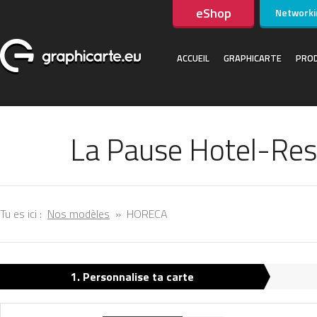
eShop
Networki
ACCUEIL
GRAPHICARTE
PROD
La Pause Hotel-Res
Tu es ici :
Nos modèles
»
HORECA
1. Personnalise ta carte