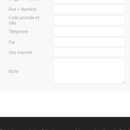
Rue + Numéro
Code postale et
Ville
Téléphone
Fax
Site internet
Note