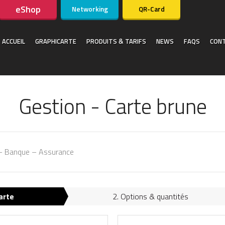
eShop
Networking
QR-Card
ACCUEIL
GRAPHICARTE
PRODUITS & TARIFS
NEWS
FAQS
CON
Gestion - Carte brune
– Banque – Assurance
arte
2. Options & quantités