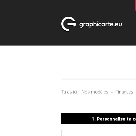
Tu es ici :
Nos modèles
»
Finances 
1. Personnalise ta c