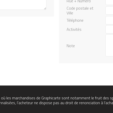
Rue + Numéro
Code postale et
Ville
Téléphone
Activités
Note
où les marchandises de Graphicarte sont notamment le fruit des spé
lisées, l'acheteur ne dispose pas au droit de renonciation à l'acha