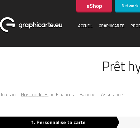
eShop
Networki
ACCUEIL
GRAPHICARTE
PROD
Prêt h
Tu es ici :
Nos modèles
»
Finances – Banque – Assurance
1. Personnalise ta carte