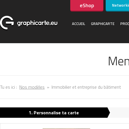
eShop
Networki
ACCUEIL
GRAPHICARTE
PROD
Men
Tu es ici :
Nos modèles
»
Immobilier et entreprise du bâtiment
1. Personnalise ta carte