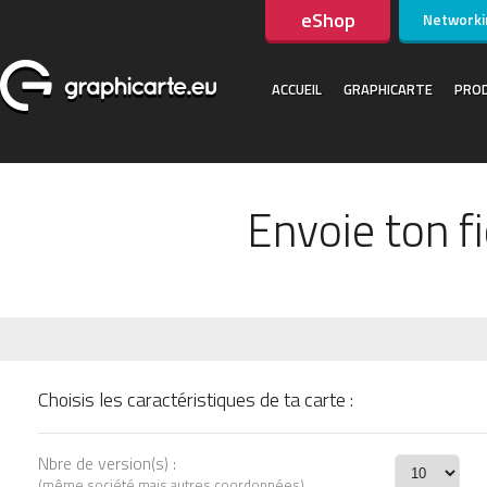
eShop
Networki
ACCUEIL
GRAPHICARTE
PROD
Envoie ton f
Choisis les caractéristiques de ta carte :
Nbre de version(s) :
(même société mais autres coordonnées)