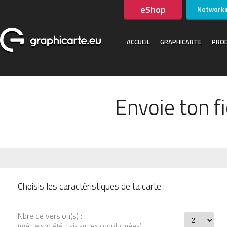
eShop
Networki
ACCUEIL
GRAPHICARTE
PROD
Envoie ton f
Choisis les caractéristiques de ta carte :
Nbre de version(s) :
(même société mais autres coordonnées)