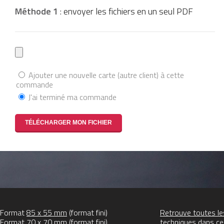
Méthode 1
: envoyer les fichiers en un seul PDF
Ajouter une nouvelle carte (autre client) à cette
commande
J'ai terminé ma commande
Format
85 x 55 mm
(format fini)
Retrouve toutes les
Format
70 x 70 mm
(format fini)
techniques dans c