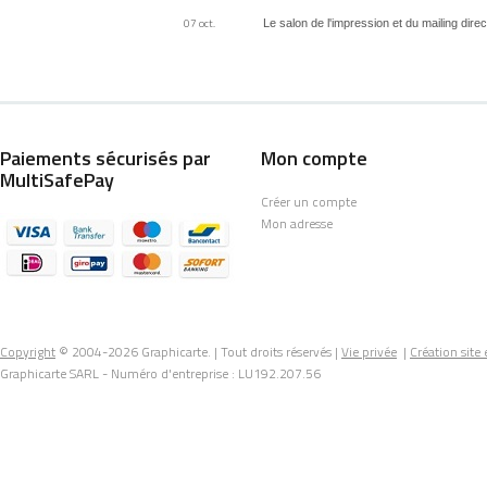
07 oct.
Le salon de l'impression et du mailing dir
Paiements sécurisés par
Mon compte
MultiSafePay
Créer un compte
Mon adresse
Copyright
© 2004-2026 Graphicarte. |
Tout droits réservés
|
Vie privée
|
Création sit
Graphicarte SARL - Numéro d'entreprise : LU192.207.56